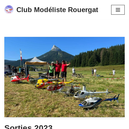
Club Modéliste Rouergat
Aller
au
contenu
Sorties 2023